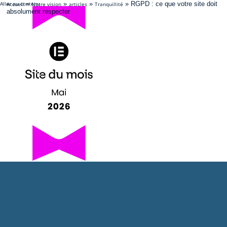
Aller au contenu
»
»
»
»
RGPD : ce que votre site doit
Accueil
Notre vision
articles
Tranquillité
absolument respecter