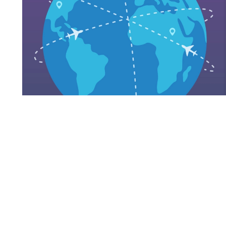
CDN : votre site a-t-il vraiment besoin d’un réseau
de diffusion de contenu ?
28 juillet 2026