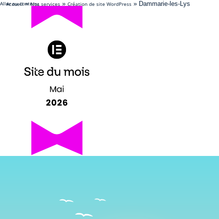
Aller au contenu
»
»
»
Dammarie-les-Lys
Accueil
Nos services
Création de site WordPress